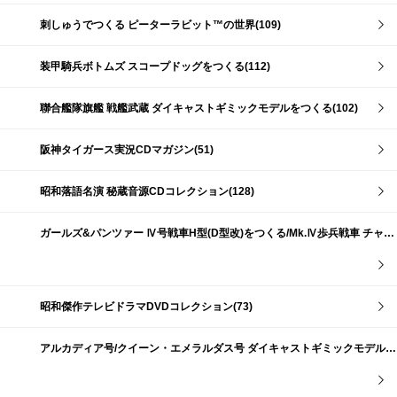
刺しゅうでつくる ピーターラビット™の世界(109)
装甲騎兵ボトムズ スコープドッグをつくる(112)
聯合艦隊旗艦 戦艦武蔵 ダイキャストギミックモデルをつくる(102)
阪神タイガース実況CDマガジン(51)
昭和落語名演 秘蔵音源CDコレクション(128)
ガールズ&パンツァー Ⅳ号戦車H型(D型改)をつくる/Mk.Ⅳ歩兵戦車 チャーチルMk.Ⅶをつくる(191)
昭和傑作テレビドラマDVDコレクション(73)
アルカディア号/クイーン・エメラルダス号 ダイキャストギミックモデルをつくる(159)