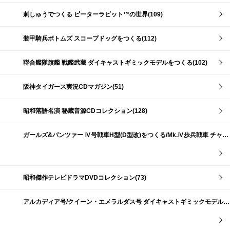
刺しゅうでつくる ピーターラビット™の世界(109)
装甲騎兵ボトムズ スコープドッグをつくる(112)
聯合艦隊旗艦 戦艦武蔵 ダイキャストギミックモデルをつくる(102)
阪神タイガース実況CDマガジン(51)
昭和落語名演 秘蔵音源CDコレクション(128)
ガールズ&パンツァー Ⅳ号戦車H型(D型改)をつくる/Mk.Ⅳ歩兵戦車 チャーチルMk.Ⅶをつくる(191)
昭和傑作テレビドラマDVDコレクション(73)
アルカディア号/クイーン・エメラルダス号 ダイキャストギミックモデルをつくる(159)