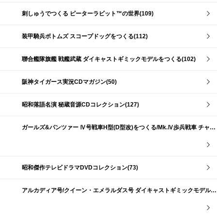
刺しゅうでつくる ピーターラビット™の世界(109)
装甲騎兵ボトムズ スコープドッグをつくる(112)
聯合艦隊旗艦 戦艦武蔵 ダイキャストギミックモデルをつくる(102)
阪神タイガース実況CDマガジン(50)
昭和落語名演 秘蔵音源CDコレクション(127)
ガールズ&パンツァー Ⅳ号戦車H型(D型改)をつくる/Mk.Ⅳ歩兵戦車 チャーチルMk.Ⅶをつくる(191)
昭和傑作テレビドラマDVDコレクション(73)
アルカディア号/クイーン・エメラルダス号 ダイキャストギミックモデルをつくる(159)