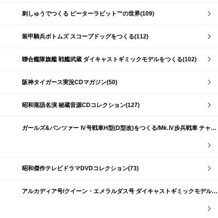
刺しゅうでつくる ピーターラビット™の世界(109)
装甲騎兵ボトムズ スコープドッグをつくる(112)
聯合艦隊旗艦 戦艦武蔵 ダイキャストギミックモデルをつくる(102)
阪神タイガース実況CDマガジン(50)
昭和落語名演 秘蔵音源CDコレクション(127)
ガールズ&パンツァー Ⅳ号戦車H型(D型改)をつくる/Mk.Ⅳ歩兵戦車 チャーチルMk.Ⅶをつくる(191)
昭和傑作テレビドラマDVDコレクション(73)
アルカディア号/クイーン・エメラルダス号 ダイキャストギミックモデルをつくる(159)