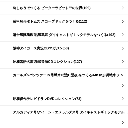
刺しゅうでつくる ピーターラビット™の世界(109)
装甲騎兵ボトムズ スコープドッグをつくる(112)
聯合艦隊旗艦 戦艦武蔵 ダイキャストギミックモデルをつくる(102)
阪神タイガース実況CDマガジン(50)
昭和落語名演 秘蔵音源CDコレクション(127)
ガールズ&パンツァー Ⅳ号戦車H型(D型改)をつくる/Mk.Ⅳ歩兵戦車 チャーチルMk.Ⅶをつくる(191)
昭和傑作テレビドラマDVDコレクション(73)
アルカディア号/クイーン・エメラルダス号 ダイキャストギミックモデルをつくる(159)