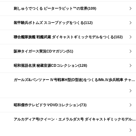
刺しゅうでつくる ピーターラビット™の世界(109)
装甲騎兵ボトムズ スコープドッグをつくる(112)
聯合艦隊旗艦 戦艦武蔵 ダイキャストギミックモデルをつくる(102)
阪神タイガース実況CDマガジン(51)
昭和落語名演 秘蔵音源CDコレクション(128)
ガールズ&パンツァー Ⅳ号戦車H型(D型改)をつくる/Mk.Ⅳ歩兵戦車 チャーチルMk.Ⅶをつくる(191)
昭和傑作テレビドラマDVDコレクション(73)
アルカディア号/クイーン・エメラルダス号 ダイキャストギミックモデルをつくる(159)