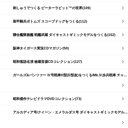
刺しゅうでつくる ピーターラビット™の世界(109)
装甲騎兵ボトムズ スコープドッグをつくる(112)
聯合艦隊旗艦 戦艦武蔵 ダイキャストギミックモデルをつくる(102)
阪神タイガース実況CDマガジン(50)
昭和落語名演 秘蔵音源CDコレクション(127)
ガールズ&パンツァー Ⅳ号戦車H型(D型改)をつくる/Mk.Ⅳ歩兵戦車 チャーチルMk.Ⅶをつくる(191)
昭和傑作テレビドラマDVDコレクション(73)
アルカディア号/クイーン・エメラルダス号 ダイキャストギミックモデルをつくる(159)