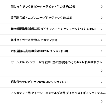
刺しゅうでつくる ピーターラビット™の世界(109)
装甲騎兵ボトムズ スコープドッグをつくる(112)
聯合艦隊旗艦 戦艦武蔵 ダイキャストギミックモデルをつくる(102)
阪神タイガース実況CDマガジン(51)
昭和落語名演 秘蔵音源CDコレクション(128)
ガールズ&パンツァー Ⅳ号戦車H型(D型改)をつくる/Mk.Ⅳ歩兵戦車 チャーチルMk.Ⅶをつくる(191)
昭和傑作テレビドラマDVDコレクション(73)
アルカディア号/クイーン・エメラルダス号 ダイキャストギミックモデルをつくる(159)