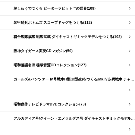
刺しゅうでつくる ピーターラビット™の世界(109)
装甲騎兵ボトムズ スコープドッグをつくる(112)
聯合艦隊旗艦 戦艦武蔵 ダイキャストギミックモデルをつくる(102)
阪神タイガース実況CDマガジン(50)
昭和落語名演 秘蔵音源CDコレクション(127)
ガールズ&パンツァー Ⅳ号戦車H型(D型改)をつくる/Mk.Ⅳ歩兵戦車 チャーチルMk.Ⅶをつくる(191)
昭和傑作テレビドラマDVDコレクション(73)
アルカディア号/クイーン・エメラルダス号 ダイキャストギミックモデルをつくる(159)