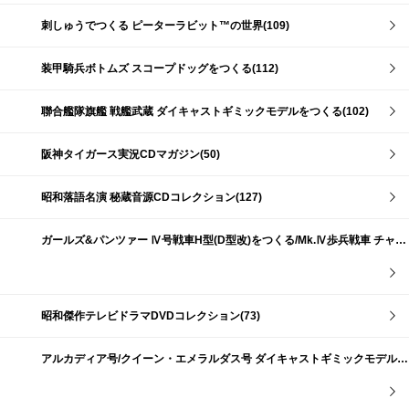
刺しゅうでつくる ピーターラビット™の世界(109)
装甲騎兵ボトムズ スコープドッグをつくる(112)
聯合艦隊旗艦 戦艦武蔵 ダイキャストギミックモデルをつくる(102)
阪神タイガース実況CDマガジン(50)
昭和落語名演 秘蔵音源CDコレクション(127)
ガールズ&パンツァー Ⅳ号戦車H型(D型改)をつくる/Mk.Ⅳ歩兵戦車 チャーチルMk.Ⅶをつくる(191)
昭和傑作テレビドラマDVDコレクション(73)
アルカディア号/クイーン・エメラルダス号 ダイキャストギミックモデルをつくる(159)