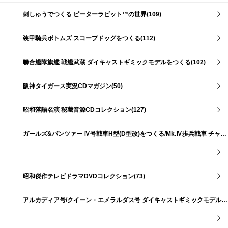
刺しゅうでつくる ピーターラビット™の世界(109)
装甲騎兵ボトムズ スコープドッグをつくる(112)
聯合艦隊旗艦 戦艦武蔵 ダイキャストギミックモデルをつくる(102)
阪神タイガース実況CDマガジン(50)
昭和落語名演 秘蔵音源CDコレクション(127)
ガールズ&パンツァー Ⅳ号戦車H型(D型改)をつくる/Mk.Ⅳ歩兵戦車 チャーチルMk.Ⅶをつくる(191)
昭和傑作テレビドラマDVDコレクション(73)
アルカディア号/クイーン・エメラルダス号 ダイキャストギミックモデルをつくる(159)