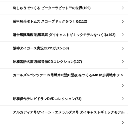
刺しゅうでつくる ピーターラビット™の世界(109)
装甲騎兵ボトムズ スコープドッグをつくる(112)
聯合艦隊旗艦 戦艦武蔵 ダイキャストギミックモデルをつくる(102)
阪神タイガース実況CDマガジン(50)
昭和落語名演 秘蔵音源CDコレクション(127)
ガールズ&パンツァー Ⅳ号戦車H型(D型改)をつくる/Mk.Ⅳ歩兵戦車 チャーチルMk.Ⅶをつくる(191)
昭和傑作テレビドラマDVDコレクション(73)
アルカディア号/クイーン・エメラルダス号 ダイキャストギミックモデルをつくる(159)