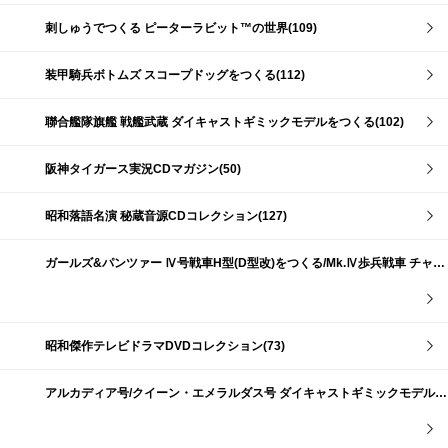
刺しゅうでつくる ピーターラビット™の世界(109)
装甲騎兵ボトムズ スコープドッグをつくる(112)
聯合艦隊旗艦 戦艦武蔵 ダイキャストギミックモデルをつくる(102)
阪神タイガース実況CDマガジン(50)
昭和落語名演 秘蔵音源CDコレクション(127)
ガールズ&パンツァー Ⅳ号戦車H型(D型改)をつくる/Mk.Ⅳ歩兵戦車 チャーチルMk.Ⅶをつくる(191)
昭和傑作テレビドラマDVDコレクション(73)
アルカディア号/クイーン・エメラルダス号 ダイキャストギミックモデルをつくる(159)