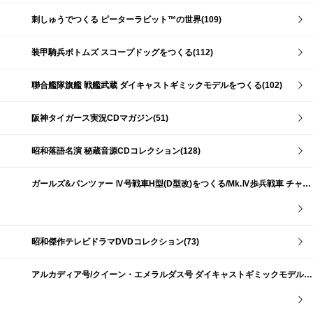
刺しゅうでつくる ピーターラビット™の世界(109)
装甲騎兵ボトムズ スコープドッグをつくる(112)
聯合艦隊旗艦 戦艦武蔵 ダイキャストギミックモデルをつくる(102)
阪神タイガース実況CDマガジン(51)
昭和落語名演 秘蔵音源CDコレクション(128)
ガールズ&パンツァー Ⅳ号戦車H型(D型改)をつくる/Mk.Ⅳ歩兵戦車 チャーチルMk.Ⅶをつくる(191)
昭和傑作テレビドラマDVDコレクション(73)
アルカディア号/クイーン・エメラルダス号 ダイキャストギミックモデルをつくる(159)