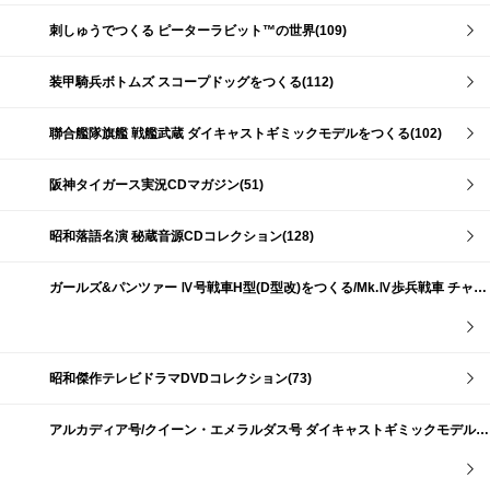
刺しゅうでつくる ピーターラビット™の世界(109)
装甲騎兵ボトムズ スコープドッグをつくる(112)
聯合艦隊旗艦 戦艦武蔵 ダイキャストギミックモデルをつくる(102)
阪神タイガース実況CDマガジン(51)
昭和落語名演 秘蔵音源CDコレクション(128)
ガールズ&パンツァー Ⅳ号戦車H型(D型改)をつくる/Mk.Ⅳ歩兵戦車 チャーチルMk.Ⅶをつくる(191)
昭和傑作テレビドラマDVDコレクション(73)
アルカディア号/クイーン・エメラルダス号 ダイキャストギミックモデルをつくる(159)