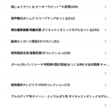
刺しゅうでつくる ピーターラビット™の世界(109)
装甲騎兵ボトムズ スコープドッグをつくる(112)
聯合艦隊旗艦 戦艦武蔵 ダイキャストギミックモデルをつくる(102)
阪神タイガース実況CDマガジン(51)
昭和落語名演 秘蔵音源CDコレクション(128)
ガールズ&パンツァー Ⅳ号戦車H型(D型改)をつくる/Mk.Ⅳ歩兵戦車 チャーチルMk.Ⅶをつくる(191)
昭和傑作テレビドラマDVDコレクション(73)
アルカディア号/クイーン・エメラルダス号 ダイキャストギミックモデルをつくる(159)