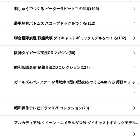
刺しゅうでつくる ピーターラビット™の世界(109)
装甲騎兵ボトムズ スコープドッグをつくる(112)
聯合艦隊旗艦 戦艦武蔵 ダイキャストギミックモデルをつくる(102)
阪神タイガース実況CDマガジン(50)
昭和落語名演 秘蔵音源CDコレクション(127)
ガールズ&パンツァー Ⅳ号戦車H型(D型改)をつくる/Mk.Ⅳ歩兵戦車 チャーチルMk.Ⅶをつくる(191)
昭和傑作テレビドラマDVDコレクション(73)
アルカディア号/クイーン・エメラルダス号 ダイキャストギミックモデルをつくる(159)