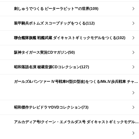
刺しゅうでつくる ピーターラビット™の世界(109)
装甲騎兵ボトムズ スコープドッグをつくる(112)
聯合艦隊旗艦 戦艦武蔵 ダイキャストギミックモデルをつくる(102)
阪神タイガース実況CDマガジン(50)
昭和落語名演 秘蔵音源CDコレクション(127)
ガールズ&パンツァー Ⅳ号戦車H型(D型改)をつくる/Mk.Ⅳ歩兵戦車 チャーチルMk.Ⅶをつくる(191)
昭和傑作テレビドラマDVDコレクション(73)
アルカディア号/クイーン・エメラルダス号 ダイキャストギミックモデルをつくる(159)