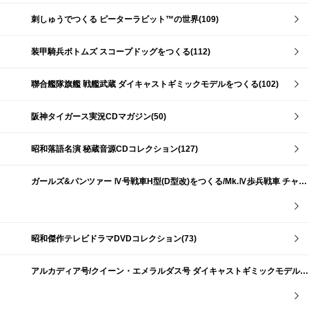
刺しゅうでつくる ピーターラビット™の世界(109)
装甲騎兵ボトムズ スコープドッグをつくる(112)
聯合艦隊旗艦 戦艦武蔵 ダイキャストギミックモデルをつくる(102)
阪神タイガース実況CDマガジン(50)
昭和落語名演 秘蔵音源CDコレクション(127)
ガールズ&パンツァー Ⅳ号戦車H型(D型改)をつくる/Mk.Ⅳ歩兵戦車 チャーチルMk.Ⅶをつくる(191)
昭和傑作テレビドラマDVDコレクション(73)
アルカディア号/クイーン・エメラルダス号 ダイキャストギミックモデルをつくる(159)