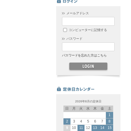
メールアドレス
コンピューターに記憶する
パスワード
パスワードを忘れた方はこちら
2026年8月の定休日
日
月
火
水
木
金
土
1
2
3
4
5
6
7
8
9
10
11
12
13
14
15