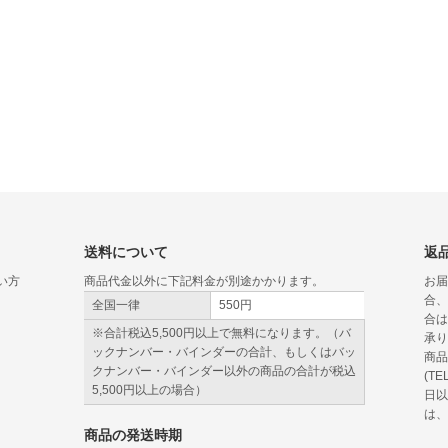
送料について
返
い方
商品代金以外に下記料金が別途かかります。
お届
合、
全国一律
550円
合は
※合計税込5,500円以上で無料になります。（バ
承り
ックナンバー・バインダーの合計、もしくはバッ
商品
クナンバー・バインダー以外の商品の合計が税込
(TE
5,500円以上の場合）
日以
は、
商品の発送時期