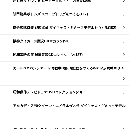
刺しゅうでつくる ピーターラビット™の世界(109)
装甲騎兵ボトムズ スコープドッグをつくる(112)
聯合艦隊旗艦 戦艦武蔵 ダイキャストギミックモデルをつくる(102)
阪神タイガース実況CDマガジン(50)
昭和落語名演 秘蔵音源CDコレクション(127)
ガールズ&パンツァー Ⅳ号戦車H型(D型改)をつくる/Mk.Ⅳ歩兵戦車 チャーチルMk.Ⅶをつくる(191)
昭和傑作テレビドラマDVDコレクション(73)
アルカディア号/クイーン・エメラルダス号 ダイキャストギミックモデルをつくる(159)