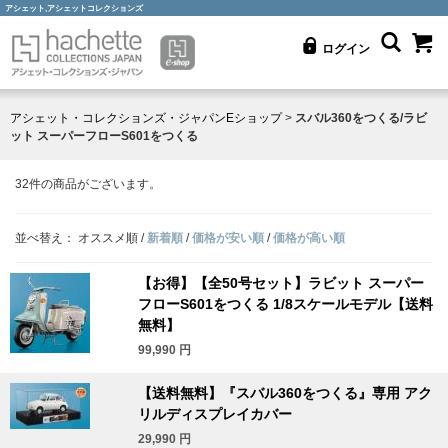
アシェット,アシェットコレクションズ
ログイン
アシェット・コレクションズ・ジャパンEショップ
>
スバル360をつくる/ラビ
ット スーパーフローS601をつくる
32
件の商品がございます。
並べ替え：
オススメ順
/
新着順
/
価格が安い順
/
価格が高い順
【お得】【全50号セット】ラビット スーパー
フローS601をつくる 1/8スケールモデル【送料
無料】
99,990
円
【送料無料】『スバル360をつくる』専用 アク
リルディスプレイカバー
29,990
円