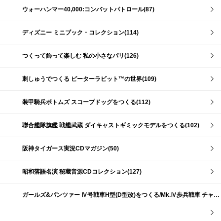
ウォーハンマー40,000:コンバットパトロール(87)
ディズニー ミニブック・コレクション(114)
つくって飾って楽しむ 私の小さなパリ(126)
刺しゅうでつくる ピーターラビット™の世界(109)
装甲騎兵ボトムズ スコープドッグをつくる(112)
聯合艦隊旗艦 戦艦武蔵 ダイキャストギミックモデルをつくる(102)
阪神タイガース実況CDマガジン(50)
昭和落語名演 秘蔵音源CDコレクション(127)
ガールズ&パンツァー Ⅳ号戦車H型(D型改)をつくる/Mk.Ⅳ歩兵戦車 チャーチルMk.Ⅶをつくる(191)