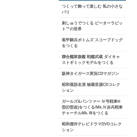
つくって飾って楽しむ 私の小さな
パリ
刺しゅうでつくる ピーターラビッ
ト™の世界
装甲騎兵ボトムズ スコープドッグ
をつくる
聯合艦隊旗艦 戦艦武蔵 ダイキャ
ストギミックモデルをつくる
阪神タイガース実況CDマガジン
昭和落語名演 秘蔵音源CDコレク
ション
ガールズ&パンツァー Ⅳ号戦車H
型(D型改)をつくる/Mk.Ⅳ歩兵戦車
チャーチルMk.Ⅶをつくる
昭和傑作テレビドラマDVDコレク
ション