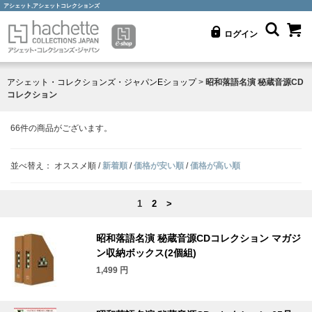
アシェット,アシェットコレクションズ
ログイン
アシェット・コレクションズ・ジャパンEショップ
>
昭和落語名演 秘蔵音源CD
コレクション
66
件の商品がございます。
並べ替え：
オススメ順
/
新着順
/
価格が安い順
/
価格が高い順
1
2
>
昭和落語名演 秘蔵音源CDコレクション マガジ
ン収納ボックス(2個組)
1,499
円