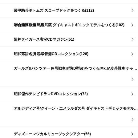
装甲騎兵ボトムズ スコープドッグをつくる(112)
聯合艦隊旗艦 戦艦武蔵 ダイキャストギミックモデルをつくる(102)
阪神タイガース実況CDマガジン(51)
昭和落語名演 秘蔵音源CDコレクション(128)
ガールズ&パンツァー Ⅳ号戦車H型(D型改)をつくる/Mk.Ⅳ歩兵戦車 チャーチルMk.Ⅶをつくる(191)
昭和傑作テレビドラマDVDコレクション(73)
アルカディア号/クイーン・エメラルダス号 ダイキャストギミックモデルをつくる(159)
ディズニーマジカルミュージックシアター(56)