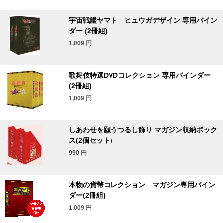
宇宙戦艦ヤマト ヒュウガデザイン 専用バイン
ダー (2冊組)
1,009
円
歌舞伎特選DVDコレクション 専用バインダー
(2冊組)
1,009
円
しあわせを願うつるし飾り マガジン収納ボック
ス(2個セット)
990
円
本物の貨幣コレクション マガジン専用バイン
ダー(2冊組)
1,009
円