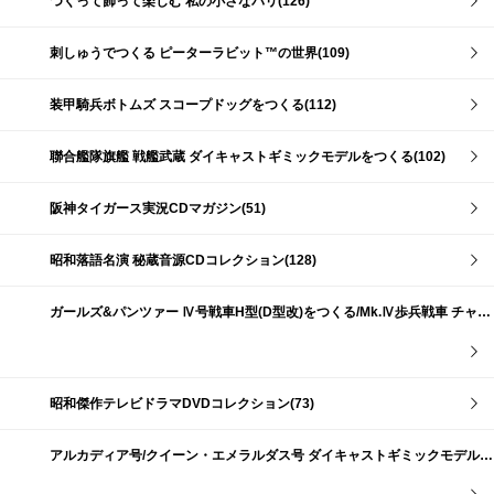
つくって飾って楽しむ 私の小さなパリ(126)
刺しゅうでつくる ピーターラビット™の世界(109)
装甲騎兵ボトムズ スコープドッグをつくる(112)
聯合艦隊旗艦 戦艦武蔵 ダイキャストギミックモデルをつくる(102)
阪神タイガース実況CDマガジン(51)
昭和落語名演 秘蔵音源CDコレクション(128)
ガールズ&パンツァー Ⅳ号戦車H型(D型改)をつくる/Mk.Ⅳ歩兵戦車 チャーチルMk.Ⅶをつくる(191)
昭和傑作テレビドラマDVDコレクション(73)
アルカディア号/クイーン・エメラルダス号 ダイキャストギミックモデルをつくる(159)