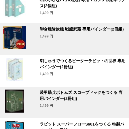
ス(2個組)
1,499
円
聯合艦隊旗艦 戦艦武蔵 専用バインダー(2冊組)
1,499
円
刺しゅうでつくるピーターラビットの世界 専用
バインダー(2冊組)
1,499
円
装甲騎兵ボトムズ スコープドッグをつくる 専
用バインダー(2冊組)
1,499
円
ラビット スーパーフローS601をつくる 特製バ