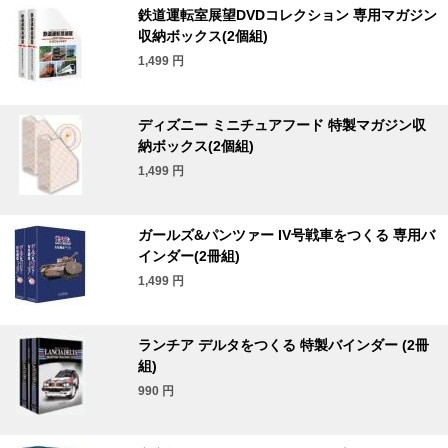
鉄道運転室展望DVDコレクション 専用マガジン
収納ボックス(2個組)
1,499
円
ディズニー ミニチュアフード 特製マガジン収
納ボックス(2個組)
1,499
円
ガールズ&パンツァー IV号戦車をつくる 専用バ
インダー(2冊組)
1,499
円
ランチア デルタをつくる 特製バインダー (2冊
組)
990
円