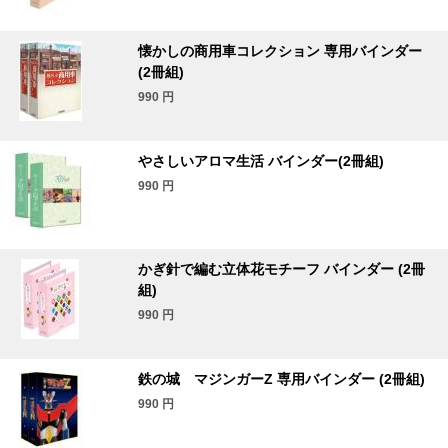
懐かしの商用車コレクション 専用バインダー
(2冊組)
990
円
やさしいアロマ生活 バインダー(2冊組)
990
円
かぎ針で編む立体花モチーフ バインダー (2冊
組)
990
円
鉄の城 マジンガーZ 専用バインダー (2冊組)
990
円