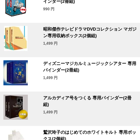
インダー(2冊組)
990
円
昭和傑作テレビドラマDVDコレクション マガジ
ン専用収納ボックス(2個組)
1,499
円
ディズニーマジカルミュージックシアター 専用
バインダー(2冊組)
1,499
円
アルカディア号をつくる 専用バインダー(2冊
組)
1,499
円
鷲沢玲子のはじめてのホワイトキルト 専用ボッ
クス(2個組)