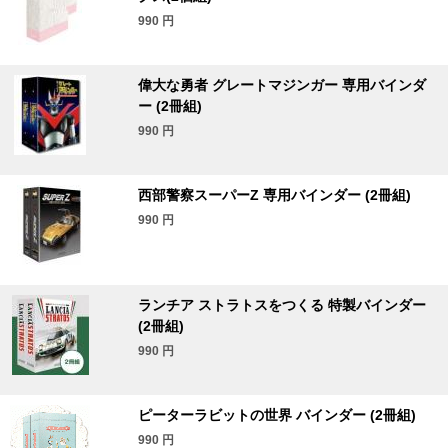
990
円
偉大な勇者 グレートマジンガー 専用バインダ
ー (2冊組)
990
円
西部警察スーパーZ 専用バインダー (2冊組)
990
円
ランチア ストラトスをつくる 特製バインダー
(2冊組)
990
円
ピーターラビットの世界 バインダー (2冊組)
990
円