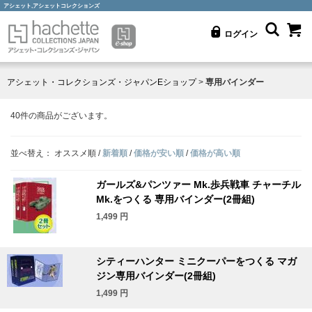
アシェット,アシェットコレクションズ
ログイン
アシェット・コレクションズ・ジャパンEショップ
>
専用バインダー
40
件の商品がございます。
並べ替え：
オススメ順
/
新着順
/
価格が安い順
/
価格が高い順
ガールズ&パンツァー Mk.歩兵戦車 チャーチル
Mk.をつくる 専用バインダー(2冊組)
1,499
円
シティーハンター ミニクーパーをつくる マガ
ジン専用バインダー(2冊組)
1,499
円