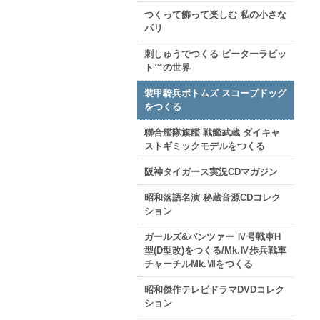
つくって飾って楽しむ 私の小さな
パリ
刺しゅうでつくる ピーターラビッ
ト™の世界
装甲騎兵ボトムズ スコープドッグ
をつくる
聯合艦隊旗艦 戦艦武蔵 ダイキャ
ストギミックモデルをつくる
阪神タイガース実況CDマガジン
昭和落語名演 秘蔵音源CDコレク
ション
ガールズ&パンツァー Ⅳ号戦車H
型(D型改)をつくる/Mk.Ⅳ歩兵戦車
チャーチルMk.Ⅶをつくる
昭和傑作テレビドラマDVDコレク
ション