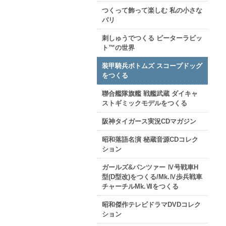
つくって飾って楽しむ 私の小さな
パリ
刺しゅうでつくる ピーターラビッ
ト™の世界
装甲騎兵ボトムズ スコープドッグ
をつくる
聯合艦隊旗艦 戦艦武蔵 ダイキャ
ストギミックモデルをつくる
阪神タイガース実況CDマガジン
昭和落語名演 秘蔵音源CDコレク
ション
ガールズ&パンツァー Ⅳ号戦車H
型(D型改)をつくる/Mk.Ⅳ歩兵戦車
チャーチルMk.Ⅶをつくる
昭和傑作テレビドラマDVDコレク
ション