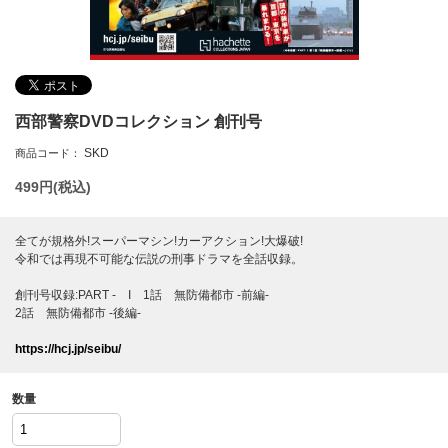
西部警察DVDコレクション 創刊号
SKD
商品コード：
499
円(税込)
全てが規格外!スーパーマシン!カーアクション!大爆破!
令和では再現不可能な伝説の刑事ドラマを全話収録。
創刊号収録:PART - I 1話 無防備都市 -前編-
2話 無防備都市 -後編-
https://hcj.jp/seibu/
数量