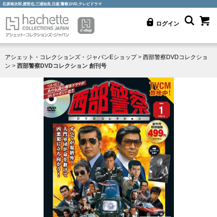
石原裕次郎,渡哲也,三浦知良,日産,警察,DVD,テレビドラマ
ログイン
アシェット・コレクションズ・ジャパンEショップ
>
西部警察DVDコレクショ
ン
>
西部警察DVDコレクション 創刊号