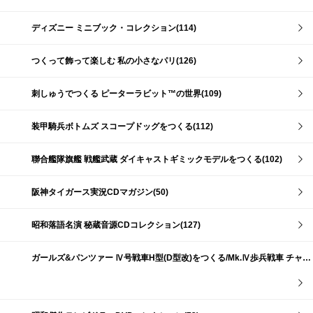
ディズニー ミニブック・コレクション(114)
つくって飾って楽しむ 私の小さなパリ(126)
刺しゅうでつくる ピーターラビット™の世界(109)
装甲騎兵ボトムズ スコープドッグをつくる(112)
聯合艦隊旗艦 戦艦武蔵 ダイキャストギミックモデルをつくる(102)
阪神タイガース実況CDマガジン(50)
昭和落語名演 秘蔵音源CDコレクション(127)
ガールズ&パンツァー Ⅳ号戦車H型(D型改)をつくる/Mk.Ⅳ歩兵戦車 チャーチルMk.Ⅶをつくる(191)