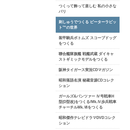
つくって飾って楽しむ 私の小さな
パリ
刺しゅうでつくる ピーターラビッ
ト™の世界
装甲騎兵ボトムズ スコープドッグ
をつくる
聯合艦隊旗艦 戦艦武蔵 ダイキャ
ストギミックモデルをつくる
阪神タイガース実況CDマガジン
昭和落語名演 秘蔵音源CDコレク
ション
ガールズ&パンツァー Ⅳ号戦車H
型(D型改)をつくる/Mk.Ⅳ歩兵戦車
チャーチルMk.Ⅶをつくる
昭和傑作テレビドラマDVDコレク
ション