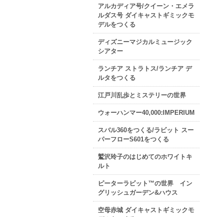
アルカディア号/クイーン・エメラ
ルダス号 ダイキャストギミックモ
デルをつくる
ディズニーマジカルミュージック
シアター
ランチア ストラトス/ランチア デ
ルタをつくる
江戸川乱歩とミステリーの世界
ウォーハンマー40,000:IMPERIUM
スバル360をつくる/ラビット スー
パーフローS601をつくる
鷲沢玲子のはじめてのホワイトキ
ルト
ピーターラビット™の世界 イン
グリッシュガーデン&ハウス
空母赤城 ダイキャストギミックモ