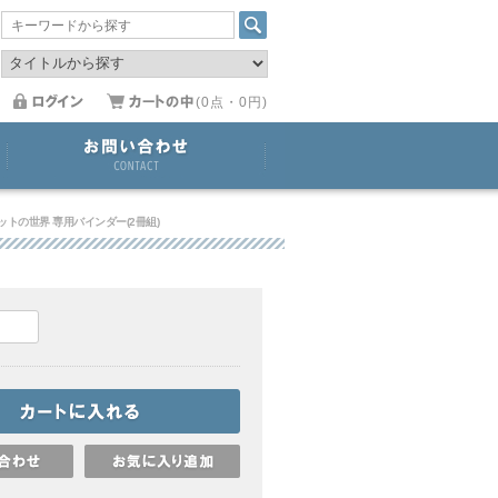
(0点・0円)
トの世界 専用バインダー(2冊組)