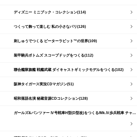
ディズニー ミニブック・コレクション(114)
つくって飾って楽しむ 私の小さなパリ(126)
刺しゅうでつくる ピーターラビット™の世界(109)
装甲騎兵ボトムズ スコープドッグをつくる(112)
聯合艦隊旗艦 戦艦武蔵 ダイキャストギミックモデルをつくる(102)
阪神タイガース実況CDマガジン(51)
昭和落語名演 秘蔵音源CDコレクション(128)
ガールズ&パンツァー Ⅳ号戦車H型(D型改)をつくる/Mk.Ⅳ歩兵戦車 チャーチルMk.Ⅶをつくる(191)