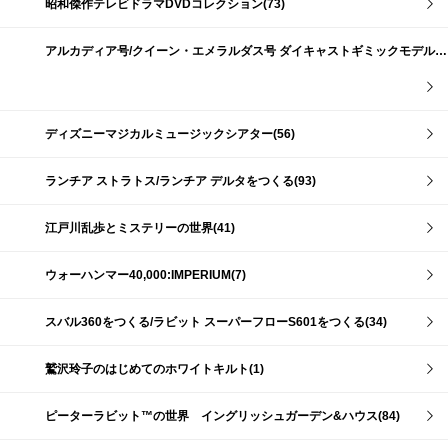
昭和傑作テレビドラマDVDコレクション(73)
アルカディア号/クイーン・エメラルダス号 ダイキャストギミックモデルをつくる(159)
ディズニーマジカルミュージックシアター(56)
ランチア ストラトス/ランチア デルタをつくる(93)
江戸川乱歩とミステリーの世界(41)
ウォーハンマー40,000:IMPERIUM(7)
スバル360をつくる/ラビット スーパーフローS601をつくる(34)
鷲沢玲子のはじめてのホワイトキルト(1)
ピーターラビット™の世界 イングリッシュガーデン&ハウス(84)