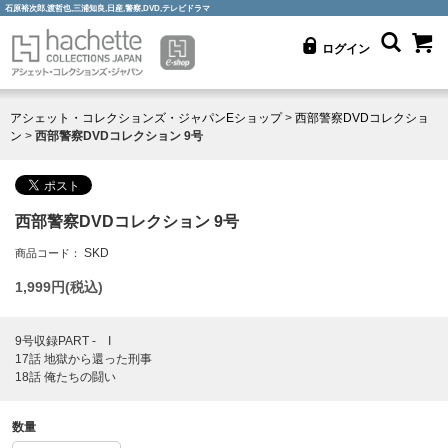
石原裕次郎,渡哲也,三浦知良,日産,警察,DVD,テレビドラマ
ログイン
アシェット・コレクションズ・ジャパンEショップ
>
西部警察DVDコレクショ
ン
>
西部警察DVDコレクション 9号
西部警察DVDコレクション 9号
SKD
商品コード：
1,999
円(税込)
9号収録PART - I
17話 地獄から還った刑事
18話 俺たちの闘い
数量