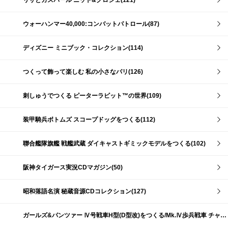
リサとガスパール ニット&クロシェ(121)
ウォーハンマー40,000:コンバットパトロール(87)
ディズニー ミニブック・コレクション(114)
つくって飾って楽しむ 私の小さなパリ(126)
刺しゅうでつくる ピーターラビット™の世界(109)
装甲騎兵ボトムズ スコープドッグをつくる(112)
聯合艦隊旗艦 戦艦武蔵 ダイキャストギミックモデルをつくる(102)
阪神タイガース実況CDマガジン(50)
昭和落語名演 秘蔵音源CDコレクション(127)
ガールズ&パンツァー Ⅳ号戦車H型(D型改)をつくる/Mk.Ⅳ歩兵戦車 チャーチルMk.Ⅶをつくる(191)