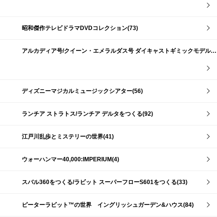
昭和傑作テレビドラマDVDコレクション(73)
アルカディア号/クイーン・エメラルダス号 ダイキャストギミックモデルをつくる(159)
ディズニーマジカルミュージックシアター(56)
ランチア ストラトス/ランチア デルタをつくる(92)
江戸川乱歩とミステリーの世界(41)
ウォーハンマー40,000:IMPERIUM(4)
スバル360をつくる/ラビット スーパーフローS601をつくる(33)
ピーターラビット™の世界 イングリッシュガーデン&ハウス(84)