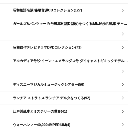
昭和落語名演 秘蔵音源CDコレクション(127)
ガールズ&パンツァー Ⅳ号戦車H型(D型改)をつくる/Mk.Ⅳ歩兵戦車 チャーチルMk.Ⅶをつくる(191)
昭和傑作テレビドラマDVDコレクション(73)
アルカディア号/クイーン・エメラルダス号 ダイキャストギミックモデルをつくる(159)
ディズニーマジカルミュージックシアター(56)
ランチア ストラトス/ランチア デルタをつくる(92)
江戸川乱歩とミステリーの世界(41)
ウォーハンマー40,000:IMPERIUM(4)