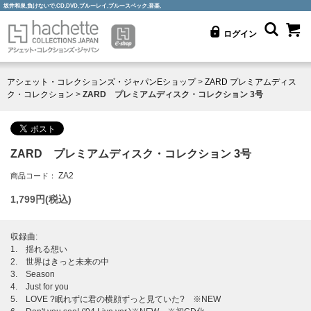
坂井和泉,負けないで,CD,DVD,ブルーレイ,ブルースペック,音楽,
ログイン
アシェット・コレクションズ・ジャパンEショップ
>
ZARD プレミアムディス
ク・コレクション
>
ZARD プレミアムディスク・コレクション 3号
ZARD プレミアムディスク・コレクション 3号
ZA2
商品コード：
1,799
円(税込)
収録曲:
1. 揺れる想い
2. 世界はきっと未来の中
3. Season
4. Just for you
5. LOVE ?眠れずに君の横顔ずっと見ていた? ※NEW