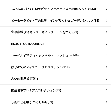
スバル360をつくる/ラビット スーパーフローS601をつくる(33)
ピーターラビット™の世界 イングリッシュガーデン&ハウス(84)
空母赤城 ダイキャストギミックモデルをつくる(1)
ENJOY! OUTDOOR(72)
マーベル グラフィックノベル・コレクション(149)
はじめてのディズニー クロスステッチ(110)
占いの世界 改訂版(1)
国産名車プレミアムコレクション(85)
しあわせを願う つるし飾り(69)