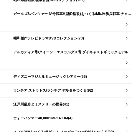
昭和落語名演 秘蔵音源CDコレクション(127)
ガールズ&パンツァー Ⅳ号戦車H型(D型改)をつくる/Mk.Ⅳ歩兵戦車 チャーチルMk.Ⅶをつくる(191)
昭和傑作テレビドラマDVDコレクション(73)
アルカディア号/クイーン・エメラルダス号 ダイキャストギミックモデルをつくる(159)
ディズニーマジカルミュージックシアター(56)
ランチア ストラトス/ランチア デルタをつくる(92)
江戸川乱歩とミステリーの世界(41)
ウォーハンマー40,000:IMPERIUM(4)