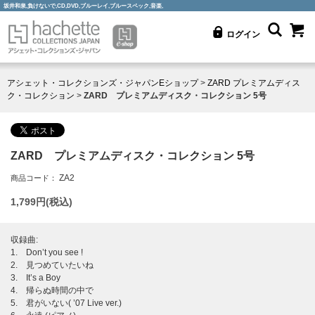
坂井和泉,負けないで,CD,DVD,ブルーレイ,ブルースペック,音楽,
ログイン
アシェット・コレクションズ・ジャパンEショップ
>
ZARD プレミアムディス
ク・コレクション
>
ZARD プレミアムディスク・コレクション 5号
ZARD プレミアムディスク・コレクション 5号
ZA2
商品コード：
1,799
円(税込)
収録曲:
1. Don’t you see !
2. 見つめていたいね
3. It’s a Boy
4. 帰らぬ時間の中で
5. 君がいない( ’07 Live ver.)