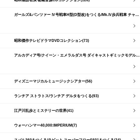
昭和落語名演 秘蔵音源CDコレクション(128)
ガールズ&パンツァー Ⅳ号戦車H型(D型改)をつくる/Mk.Ⅳ歩兵戦車 チャーチルMk.Ⅶをつくる(191)
昭和傑作テレビドラマDVDコレクション(73)
アルカディア号/クイーン・エメラルダス号 ダイキャストギミックモデルをつくる(159)
ディズニーマジカルミュージックシアター(56)
ランチア ストラトス/ランチア デルタをつくる(93)
江戸川乱歩とミステリーの世界(41)
ウォーハンマー40,000:IMPERIUM(7)