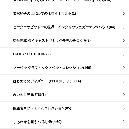
スバル360をつくる/ラビット スーパーフローS601をつくる(34)
鷲沢玲子のはじめてのホワイトキルト(1)
ピーターラビット™の世界 イングリッシュガーデン&ハウス(84)
空母赤城 ダイキャストギミックモデルをつくる(2)
ENJOY! OUTDOOR(72)
マーベル グラフィックノベル・コレクション(149)
はじめてのディズニー クロスステッチ(114)
占いの世界 改訂版(1)
国産名車プレミアムコレクション(85)
しあわせを願う つるし飾り(69)