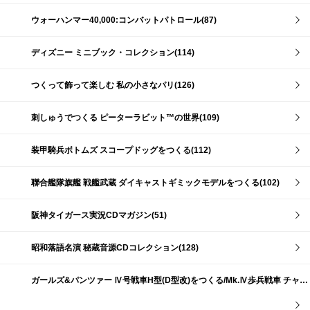
ウォーハンマー40,000:コンバットパトロール(87)
ディズニー ミニブック・コレクション(114)
つくって飾って楽しむ 私の小さなパリ(126)
刺しゅうでつくる ピーターラビット™の世界(109)
装甲騎兵ボトムズ スコープドッグをつくる(112)
聯合艦隊旗艦 戦艦武蔵 ダイキャストギミックモデルをつくる(102)
阪神タイガース実況CDマガジン(51)
昭和落語名演 秘蔵音源CDコレクション(128)
ガールズ&パンツァー Ⅳ号戦車H型(D型改)をつくる/Mk.Ⅳ歩兵戦車 チャーチルMk.Ⅶをつくる(191)