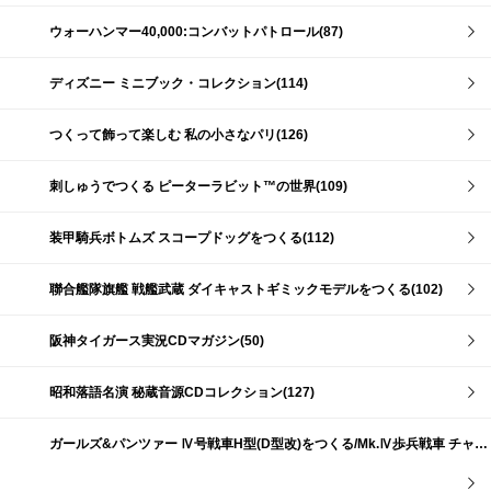
ウォーハンマー40,000:コンバットパトロール(87)
ディズニー ミニブック・コレクション(114)
つくって飾って楽しむ 私の小さなパリ(126)
刺しゅうでつくる ピーターラビット™の世界(109)
装甲騎兵ボトムズ スコープドッグをつくる(112)
聯合艦隊旗艦 戦艦武蔵 ダイキャストギミックモデルをつくる(102)
阪神タイガース実況CDマガジン(50)
昭和落語名演 秘蔵音源CDコレクション(127)
ガールズ&パンツァー Ⅳ号戦車H型(D型改)をつくる/Mk.Ⅳ歩兵戦車 チャーチルMk.Ⅶをつくる(191)