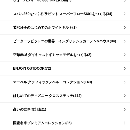
ウォーハンマー40,000:IMPERIUM(7)
スバル360をつくる/ラビット スーパーフローS601をつくる(34)
鷲沢玲子のはじめてのホワイトキルト(1)
ピーターラビット™の世界 イングリッシュガーデン&ハウス(84)
空母赤城 ダイキャストギミックモデルをつくる(2)
ENJOY! OUTDOOR(72)
マーベル グラフィックノベル・コレクション(149)
はじめてのディズニー クロスステッチ(114)
占いの世界 改訂版(1)
国産名車プレミアムコレクション(85)