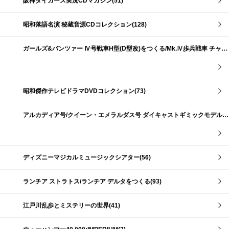
阪神タイガース実況CDマガジン(51)
昭和落語名演 秘蔵音源CDコレクション(128)
ガールズ&パンツァー Ⅳ号戦車H型(D型改)をつくる/Mk.Ⅳ歩兵戦車 チャーチルMk.Ⅶをつくる(191)
昭和傑作テレビドラマDVDコレクション(73)
アルカディア号/クイーン・エメラルダス号 ダイキャストギミックモデルをつくる(159)
ディズニーマジカルミュージックシアター(56)
ランチア ストラトス/ランチア デルタをつくる(93)
江戸川乱歩とミステリーの世界(41)