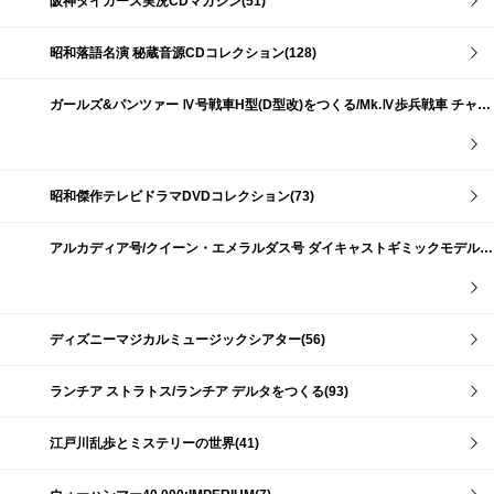
阪神タイガース実況CDマガジン(51)
昭和落語名演 秘蔵音源CDコレクション(128)
ガールズ&パンツァー Ⅳ号戦車H型(D型改)をつくる/Mk.Ⅳ歩兵戦車 チャーチルMk.Ⅶをつくる(191)
昭和傑作テレビドラマDVDコレクション(73)
アルカディア号/クイーン・エメラルダス号 ダイキャストギミックモデルをつくる(159)
ディズニーマジカルミュージックシアター(56)
ランチア ストラトス/ランチア デルタをつくる(93)
江戸川乱歩とミステリーの世界(41)