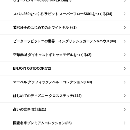
ウォーハンマー40,000:IMPERIUM(7)
スバル360をつくる/ラビット スーパーフローS601をつくる(34)
鷲沢玲子のはじめてのホワイトキルト(1)
ピーターラビット™の世界 イングリッシュガーデン&ハウス(84)
空母赤城 ダイキャストギミックモデルをつくる(2)
ENJOY! OUTDOOR(72)
マーベル グラフィックノベル・コレクション(149)
はじめてのディズニー クロスステッチ(114)
占いの世界 改訂版(1)
国産名車プレミアムコレクション(85)