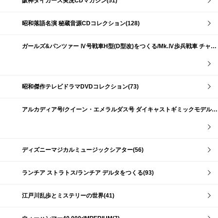
阪神タイガース実況CDマガジン(51)
昭和落語名演 秘蔵音源CDコレクション(128)
ガールズ&パンツァー Ⅳ号戦車H型(D型改)をつくる/Mk.Ⅳ歩兵戦車 チャーチルMk.Ⅶをつくる(191)
昭和傑作テレビドラマDVDコレクション(73)
アルカディア号/クイーン・エメラルダス号 ダイキャストギミックモデルをつくる(159)
ディズニーマジカルミュージックシアター(56)
ランチア ストラトス/ランチア デルタをつくる(93)
江戸川乱歩とミステリーの世界(41)