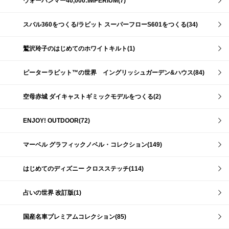
ウォーハンマー40,000:IMPERIUM(7)
スバル360をつくる/ラビット スーパーフローS601をつくる(34)
鷲沢玲子のはじめてのホワイトキルト(1)
ピーターラビット™の世界 イングリッシュガーデン&ハウス(84)
空母赤城 ダイキャストギミックモデルをつくる(2)
ENJOY! OUTDOOR(72)
マーベル グラフィックノベル・コレクション(149)
はじめてのディズニー クロスステッチ(114)
占いの世界 改訂版(1)
国産名車プレミアムコレクション(85)