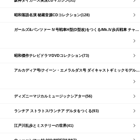
阪神タイガース実況CDマガジン(51)
昭和落語名演 秘蔵音源CDコレクション(128)
ガールズ&パンツァー Ⅳ号戦車H型(D型改)をつくる/Mk.Ⅳ歩兵戦車 チャーチルMk.Ⅶをつくる(191)
昭和傑作テレビドラマDVDコレクション(73)
アルカディア号/クイーン・エメラルダス号 ダイキャストギミックモデルをつくる(159)
ディズニーマジカルミュージックシアター(56)
ランチア ストラトス/ランチア デルタをつくる(93)
江戸川乱歩とミステリーの世界(41)