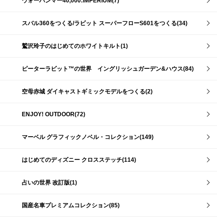
ウォーハンマー40,000:IMPERIUM(7)
スバル360をつくる/ラビット スーパーフローS601をつくる(34)
鷲沢玲子のはじめてのホワイトキルト(1)
ピーターラビット™の世界 イングリッシュガーデン&ハウス(84)
空母赤城 ダイキャストギミックモデルをつくる(2)
ENJOY! OUTDOOR(72)
マーベル グラフィックノベル・コレクション(149)
はじめてのディズニー クロスステッチ(114)
占いの世界 改訂版(1)
国産名車プレミアムコレクション(85)