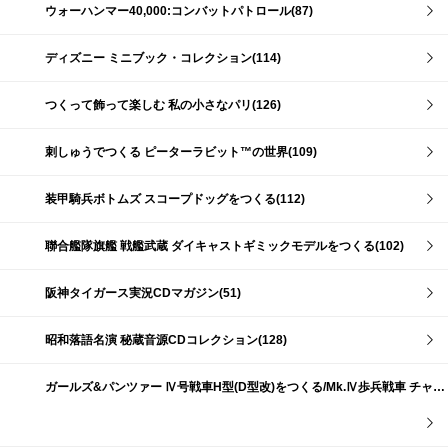
ウォーハンマー40,000:コンバットパトロール(87)
ディズニー ミニブック・コレクション(114)
つくって飾って楽しむ 私の小さなパリ(126)
刺しゅうでつくる ピーターラビット™の世界(109)
装甲騎兵ボトムズ スコープドッグをつくる(112)
聯合艦隊旗艦 戦艦武蔵 ダイキャストギミックモデルをつくる(102)
阪神タイガース実況CDマガジン(51)
昭和落語名演 秘蔵音源CDコレクション(128)
ガールズ&パンツァー Ⅳ号戦車H型(D型改)をつくる/Mk.Ⅳ歩兵戦車 チャーチルMk.Ⅶをつくる(191)