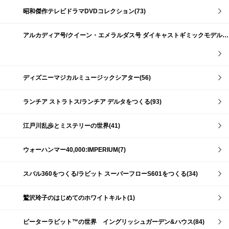
昭和傑作テレビドラマDVDコレクション(73)
アルカディア号/クイーン・エメラルダス号 ダイキャストギミックモデルをつくる(159)
ディズニーマジカルミュージックシアター(56)
ランチア ストラトス/ランチア デルタをつくる(93)
江戸川乱歩とミステリーの世界(41)
ウォーハンマー40,000:IMPERIUM(7)
スバル360をつくる/ラビット スーパーフローS601をつくる(34)
鷲沢玲子のはじめてのホワイトキルト(1)
ピーターラビット™の世界 イングリッシュガーデン&ハウス(84)