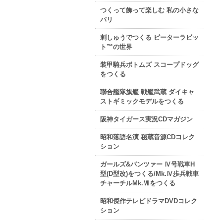
つくって飾って楽しむ 私の小さな
パリ
刺しゅうでつくる ピーターラビッ
ト™の世界
装甲騎兵ボトムズ スコープドッグ
をつくる
聯合艦隊旗艦 戦艦武蔵 ダイキャ
ストギミックモデルをつくる
阪神タイガース実況CDマガジン
昭和落語名演 秘蔵音源CDコレク
ション
ガールズ&パンツァー Ⅳ号戦車H
型(D型改)をつくる/Mk.Ⅳ歩兵戦車
チャーチルMk.Ⅶをつくる
昭和傑作テレビドラマDVDコレク
ション