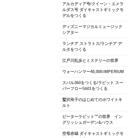
アルカディア号/クイーン・エメラ
ルダス号 ダイキャストギミックモ
デルをつくる
ディズニーマジカルミュージック
シアター
ランチア ストラトス/ランチア デ
ルタをつくる
江戸川乱歩とミステリーの世界
ウォーハンマー40,000:IMPERIUM
スバル360をつくる/ラビット スー
パーフローS601をつくる
鷲沢玲子のはじめてのホワイトキ
ルト
ピーターラビット™の世界 イン
グリッシュガーデン&ハウス
空母赤城 ダイキャストギミックモ