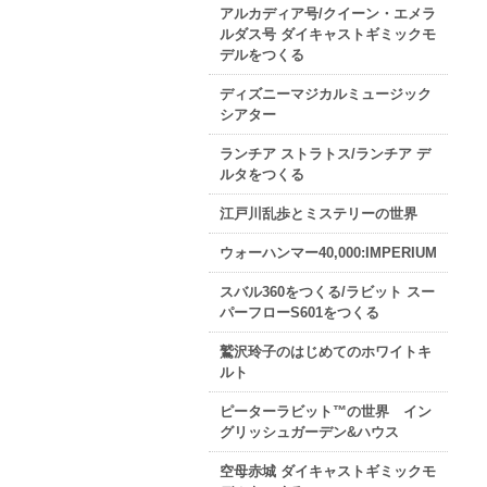
アルカディア号/クイーン・エメラ
ルダス号 ダイキャストギミックモ
デルをつくる
ディズニーマジカルミュージック
シアター
ランチア ストラトス/ランチア デ
ルタをつくる
江戸川乱歩とミステリーの世界
ウォーハンマー40,000:IMPERIUM
スバル360をつくる/ラビット スー
パーフローS601をつくる
鷲沢玲子のはじめてのホワイトキ
ルト
ピーターラビット™の世界 イン
グリッシュガーデン&ハウス
空母赤城 ダイキャストギミックモ