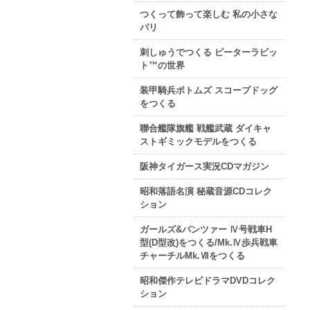
つくって飾って楽しむ 私の小さな
パリ
刺しゅうでつくる ピーターラビッ
ト™の世界
装甲騎兵ボトムズ スコープドッグ
をつくる
聯合艦隊旗艦 戦艦武蔵 ダイキャ
ストギミックモデルをつくる
阪神タイガース実況CDマガジン
昭和落語名演 秘蔵音源CDコレク
ション
ガールズ&パンツァー Ⅳ号戦車H
型(D型改)をつくる/Mk.Ⅳ歩兵戦車
チャーチルMk.Ⅶをつくる
昭和傑作テレビドラマDVDコレク
ション