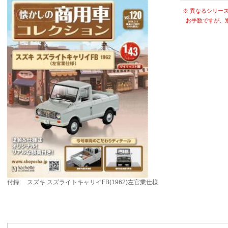
※ 異なるシリー
お手数ですが、
付録: スズキ スズライトキャリイFB(1962)左官業仕様