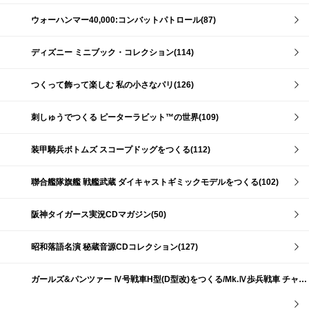
ウォーハンマー40,000:コンバットパトロール(87)
ディズニー ミニブック・コレクション(114)
つくって飾って楽しむ 私の小さなパリ(126)
刺しゅうでつくる ピーターラビット™の世界(109)
装甲騎兵ボトムズ スコープドッグをつくる(112)
聯合艦隊旗艦 戦艦武蔵 ダイキャストギミックモデルをつくる(102)
阪神タイガース実況CDマガジン(50)
昭和落語名演 秘蔵音源CDコレクション(127)
ガールズ&パンツァー Ⅳ号戦車H型(D型改)をつくる/Mk.Ⅳ歩兵戦車 チャーチルMk.Ⅶをつくる(191)