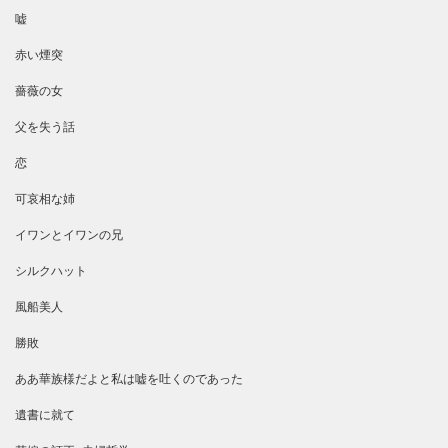
嘘
赤い煙突
薔薇の女
父を失う話
恋
可哀相な姉
イワンとイワンの兄
シルクハット
風船美人
勝敗
ああ華族様だよと私は嘘を吐くのであった
遺書に就て