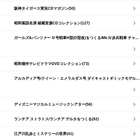
阪神タイガース実況CDマガジン(50)
昭和落語名演 秘蔵音源CDコレクション(127)
ガールズ&パンツァー Ⅳ号戦車H型(D型改)をつくる/Mk.Ⅳ歩兵戦車 チャーチルMk.Ⅶをつくる(191)
昭和傑作テレビドラマDVDコレクション(73)
アルカディア号/クイーン・エメラルダス号 ダイキャストギミックモデルをつくる(159)
ディズニーマジカルミュージックシアター(56)
ランチア ストラトス/ランチア デルタをつくる(92)
江戸川乱歩とミステリーの世界(41)