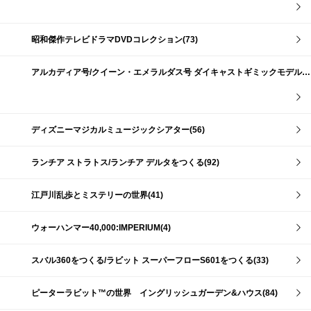
昭和傑作テレビドラマDVDコレクション(73)
アルカディア号/クイーン・エメラルダス号 ダイキャストギミックモデルをつくる(159)
ディズニーマジカルミュージックシアター(56)
ランチア ストラトス/ランチア デルタをつくる(92)
江戸川乱歩とミステリーの世界(41)
ウォーハンマー40,000:IMPERIUM(4)
スバル360をつくる/ラビット スーパーフローS601をつくる(33)
ピーターラビット™の世界 イングリッシュガーデン&ハウス(84)