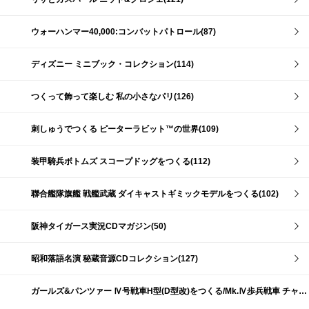
ウォーハンマー40,000:コンバットパトロール(87)
ディズニー ミニブック・コレクション(114)
つくって飾って楽しむ 私の小さなパリ(126)
刺しゅうでつくる ピーターラビット™の世界(109)
装甲騎兵ボトムズ スコープドッグをつくる(112)
聯合艦隊旗艦 戦艦武蔵 ダイキャストギミックモデルをつくる(102)
阪神タイガース実況CDマガジン(50)
昭和落語名演 秘蔵音源CDコレクション(127)
ガールズ&パンツァー Ⅳ号戦車H型(D型改)をつくる/Mk.Ⅳ歩兵戦車 チャーチルMk.Ⅶをつくる(191)