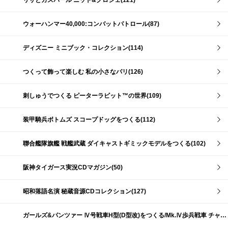
リサとガスパール ニット&クロシェ(121)
ウォーハンマー40,000:コンバットパトロール(87)
ディズニー ミニブック・コレクション(114)
つくって飾って楽しむ 私の小さなパリ(126)
刺しゅうでつくる ピーターラビット™の世界(109)
装甲騎兵ボトムズ スコープドッグをつくる(112)
聯合艦隊旗艦 戦艦武蔵 ダイキャストギミックモデルをつくる(102)
阪神タイガース実況CDマガジン(50)
昭和落語名演 秘蔵音源CDコレクション(127)
ガールズ&パンツァー Ⅳ号戦車H型(D型改)をつくる/Mk.Ⅳ歩兵戦車 チャーチルMk.Ⅶをつくる(191)