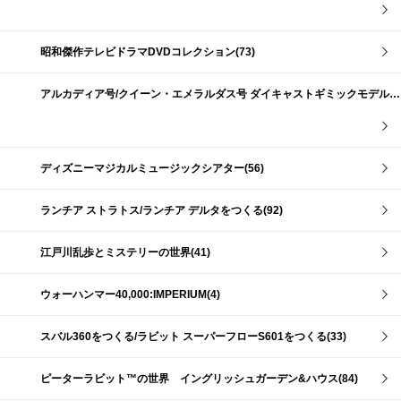
昭和傑作テレビドラマDVDコレクション(73)
アルカディア号/クイーン・エメラルダス号 ダイキャストギミックモデルをつくる(159)
ディズニーマジカルミュージックシアター(56)
ランチア ストラトス/ランチア デルタをつくる(92)
江戸川乱歩とミステリーの世界(41)
ウォーハンマー40,000:IMPERIUM(4)
スバル360をつくる/ラビット スーパーフローS601をつくる(33)
ピーターラビット™の世界 イングリッシュガーデン&ハウス(84)