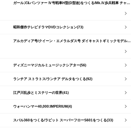
ガールズ&パンツァー Ⅳ号戦車H型(D型改)をつくる/Mk.Ⅳ歩兵戦車 チャーチルMk.Ⅶをつくる(191)
昭和傑作テレビドラマDVDコレクション(73)
アルカディア号/クイーン・エメラルダス号 ダイキャストギミックモデルをつくる(159)
ディズニーマジカルミュージックシアター(56)
ランチア ストラトス/ランチア デルタをつくる(92)
江戸川乱歩とミステリーの世界(41)
ウォーハンマー40,000:IMPERIUM(4)
スバル360をつくる/ラビット スーパーフローS601をつくる(33)