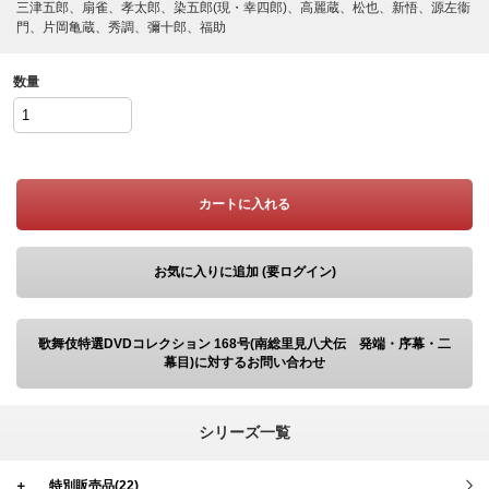
三津五郎、扇雀、孝太郎、染五郎(現・幸四郎)、高麗蔵、松也、新悟、源左衞
門、片岡亀蔵、秀調、彌十郎、福助
数量
カートに入れる
お気に入りに追加 (要ログイン)
歌舞伎特選DVDコレクション 168号(南総里見八犬伝 発端・序幕・二
幕目)に対するお問い合わせ
シリーズ一覧
＋
特別販売品(22)