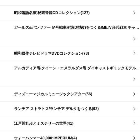
昭和落語名演 秘蔵音源CDコレクション(127)
ガールズ&パンツァー Ⅳ号戦車H型(D型改)をつくる/Mk.Ⅳ歩兵戦車 チャーチルMk.Ⅶをつくる(191)
昭和傑作テレビドラマDVDコレクション(73)
アルカディア号/クイーン・エメラルダス号 ダイキャストギミックモデルをつくる(159)
ディズニーマジカルミュージックシアター(56)
ランチア ストラトス/ランチア デルタをつくる(92)
江戸川乱歩とミステリーの世界(41)
ウォーハンマー40,000:IMPERIUM(4)